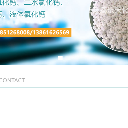
CONTACT