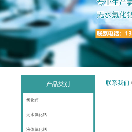
联系我们
产品类别
氯化钙
无水氯化钙
液体氯化钙