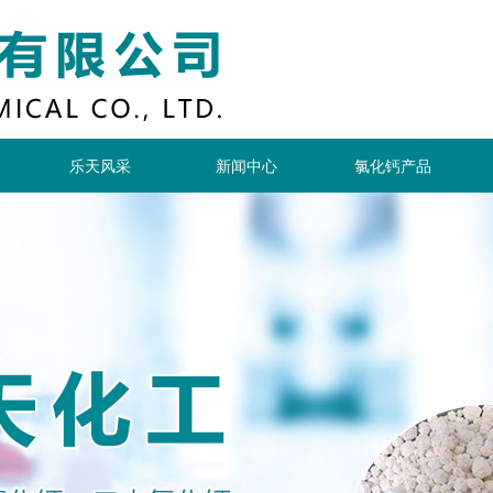
乐天风采
新闻中心
氯化钙产品