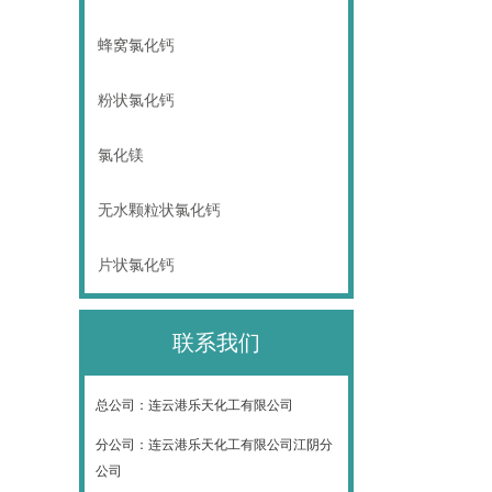
蜂窝氯化钙
粉状氯化钙
氯化镁
无水颗粒状氯化钙
片状氯化钙
联系我们
总公司：连云港乐天化工有限公司
分公司：连云港乐天化工有限公司江阴分
公司