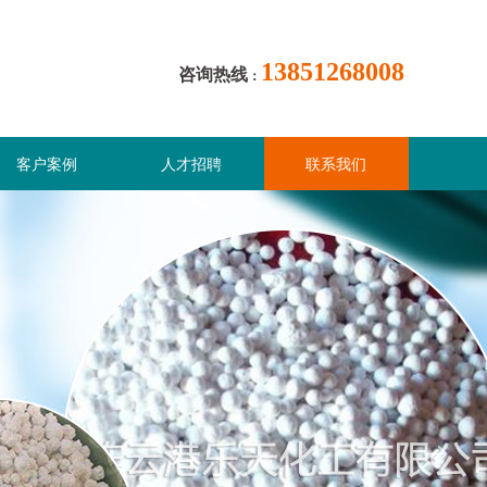
13851268008
咨询热线
：
客户案例
人才招聘
联系我们
ꁹ