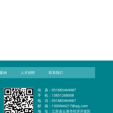
案例
人才招聘
联系我们
传 真：051885464987
手 机：13851268008
电 话：051885464987
邮 箱：1300944217@qq.com
地 址：江苏连云港市经济开发区