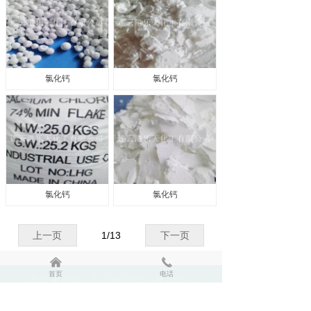
氯化钙
氯化钙
氯化钙
氯化钙
上一页
1
/
13
下一页
낀
끅
首页
电话
液体氯化钙>无水氯化钙 >氯化钙>