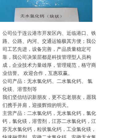
公司位于连云港市开发区内、近临港口、铁
路、公路、内河、交通运输极其方便；我公
司工艺先进，设备完善，产品质量稳定可
靠，我公司决策层都是科技管理型人员构
成，企业技术力量雄厚，管理规范，格守商
业信誉。 欢迎合作，互惠双赢。
公司产品：无水氯化钙、二水氯化钙、 氯
化镁、溶雪剂等
我们坚信结识新朋友，更不忘老朋友，愿我
们携手并肩，迎接辉煌的明天。
主营产品：二水氯化钙，无水氯化钙，氯化
钙，氯化镁，溶雪剂，江苏二水氯化钙，江
苏无水氯化钙，粒状氯化钙，工业氯化镁，
快速融雪剂，安徽二水氯化钙，安徽无水氯