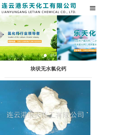
끀
块状无水氯化钙