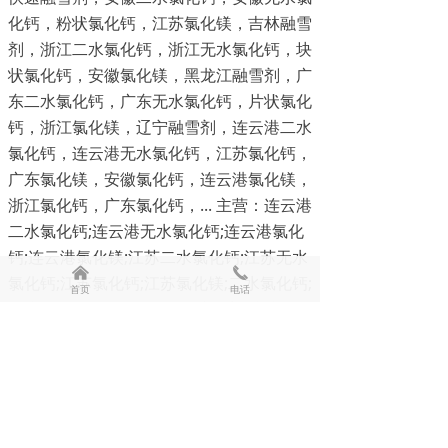
化钙，粉状氯化钙，江苏氯化镁，吉林融雪
剂，浙江二水氯化钙，浙江无水氯化钙，块
状氯化钙，安徽氯化镁，黑龙江融雪剂，广
东二水氯化钙，广东无水氯化钙，片状氯化
钙，浙江氯化镁，辽宁融雪剂，连云港二水
氯化钙，连云港无水氯化钙，江苏氯化钙，
广东氯化镁，安徽氯化钙，连云港氯化镁，
浙江氯化钙，广东氯化钙，... 主营：连云港
二水氯化钙;连云港无水氯化钙;连云港氯化
钙;连云港氯化镁;江苏二水氯化钙;江苏无水
낀
끅
氯化钙;江苏氯化钙;江苏氯化镁;二水氯化钙;
首页
电话
无水氯化钙;氯化钙;氯化镁;溶雪剂;快速融雪
剂;粒状氯化钙;粉状氯化钙;块状氯化钙;蜂窝
状无水氯化钙
液体氯化钙>无水氯化钙 >氯化钙>